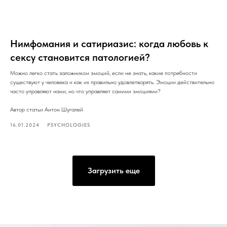
Нимфомания и сатириазис: когда любовь к
сексу становится патологией?
Можно легко стать заложником эмоций, если не знать, какие потребности
существуют у человека и как их правильно удовлетворять. Эмоции действительно
часто управляют нами, но что управляет самими эмоциями?
Автор статьи Антон Шугалей
16.01.2024
PSYCHOLOGIES
Загрузить еще