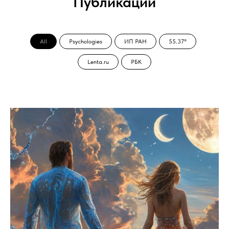
Публикации
All
Psychologies
ИП РАН
55.37°
Lenta.ru
РБК