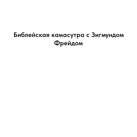
Библейская камасутра с Зигмундом
Фрейдом